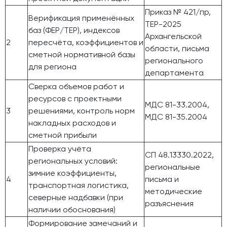
Приказ № 421/пр,
Верификация применённых
ТЕР-2025
баз (ФЕР/ТЕР), индексов
Архангельской
2
пересчёта, коэффициентов и
области, письма
сметной нормативной базы
регионального
для региона
департамента
Сверка объемов работ и
ресурсов с проектными
МДС 81-33.2004,
3
решениями, контроль норм
МДС 81-35.2004
накладных расходов и
сметной прибыли
Проверка учёта
СП 48.13330.2022,
региональных условий:
региональные
зимние коэффициенты,
4
письма и
транспортная логистика,
методические
северные надбавки (при
разъяснения
наличии обоснования)
Формирование замечаний и